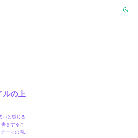
イルの上
）
が悪いと感じる
上書きするこ
クテーマの両